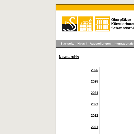
Oberpfälzer
Künstlerhaus I
Schwandorf-
Startseite
Haus I
Ausstellungen
International
Newsarchiv
2026
2025
2024
2023
2022
2021