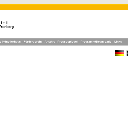
 + II
Fronberg
es Künstlerhaus
Förderverein
Anfahrt
Pressespiegel
Programm/Downloads
Links